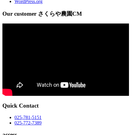
WordPress.org
Our customer さくらや農園CM
Quick Contact
025-781-5151
025-772-7389
access