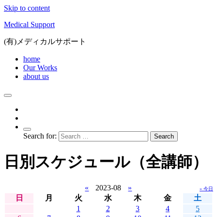
Skip to content
Medical Support
(有)メディカルサポート
home
Our Works
about us
Search for:
日別スケジュール（全講師）
«
2023-08
»
» 今日
日
月
火
水
木
金
土
1
2
3
4
5