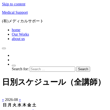
Skip to content
Medical Support
(有)メディカルサポート
home
Our Works
about us
Search for:
日別スケジュール（全講師）
«
2026-08
»
日
月
火
水
木
金
土