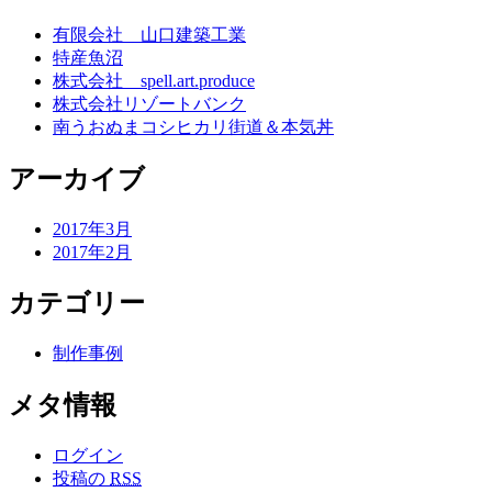
有限会社 山口建築工業
特産魚沼
株式会社 spell.art.produce
株式会社リゾートバンク
南うおぬまコシヒカリ街道＆本気丼
アーカイブ
2017年3月
2017年2月
カテゴリー
制作事例
メタ情報
ログイン
投稿の
RSS