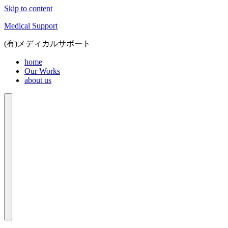
Skip to content
Medical Support
(有)メディカルサポート
home
Our Works
about us